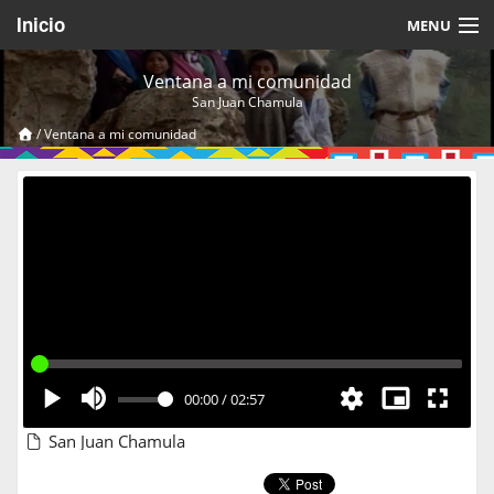
Inicio
MENU
Acerca de
Ventana a mi comunidad
San Juan Chamula
Videos Temáticos
/
Ventana a mi comunidad
Cerrar Sesión
00:00
/
02:57
San Juan Chamula