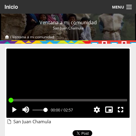
Inicio
MENU
Acerca de
Ventana a mi comunidad
San Juan Chamula
Videos Temáticos
/
Ventana a mi comunidad
Cerrar Sesión
00:00
/
02:57
San Juan Chamula