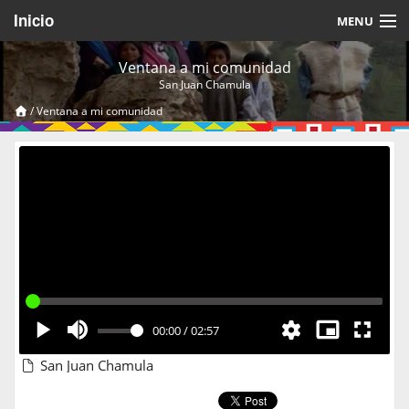
Inicio
MENU
Acerca de
Ventana a mi comunidad
San Juan Chamula
Videos Temáticos
/
Ventana a mi comunidad
Cerrar Sesión
00:00
/
02:57
San Juan Chamula