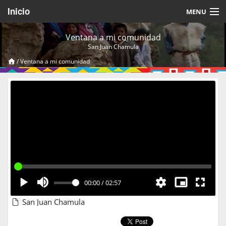
Inicio
MENU
Acerca de
Ventana a mi comunidad
San Juan Chamula
Videos Temáticos
/
Ventana a mi comunidad
Cerrar Sesión
00:00
/
02:57
San Juan Chamula