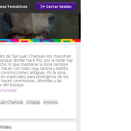
deos Temáticos
Cerrar Sesión
a
iles de San Juan Chamula nos muestran
bosque donde hace frío, por la tarde hay
ucho, lo que mantiene la zona siempre
hacen con lodo, teja, lamina y ladrillo,
onstrucciones antiguas. En la zona
es especiales para protegerse de los
í hacen ceremonias, ofrendas y las
s del bosque.
omunidad
Juan Chamula
Chiapas
entorno
 Video