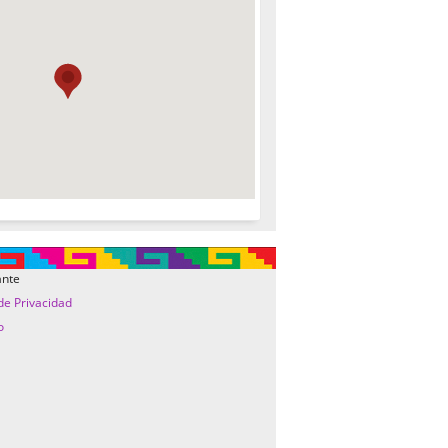
ante
 de Privacidad
o