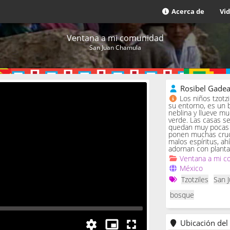
Acerca de
Vi
Ventana a mi comunidad
San Juan Chamula
Rosibel Gade
Los niños tzotz
su entorno, es un 
neblina y llueve m
verde. Las casas se 
quedan muy pocas c
ponen muchas cruc
malos espíritus, ah
adornan con planta
Ventana a mi c
México
Tzotziles
San 
bosque
Ubicación del