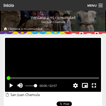
Inicio
MENU
Acerca de
Ventana a mi comunidad
San Juan Chamula
Videos Temáticos
/
Ventana a mi comunidad
Cerrar Sesión
00:00
/
02:57
San Juan Chamula