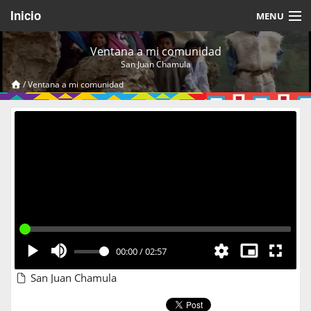
Inicio
MENU
Acerca de
Ventana a mi comunidad
San Juan Chamula
Videos Temáticos
/
Ventana a mi comunidad
Cerrar Sesión
00:00
/
02:57
San Juan Chamula