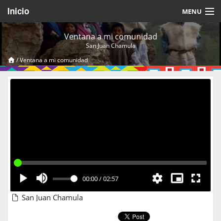
Inicio
MENU
Acerca de
Ventana a mi comunidad
San Juan Chamula
Videos Temáticos
/
Ventana a mi comunidad
Cerrar Sesión
00:00
/
02:57
San Juan Chamula