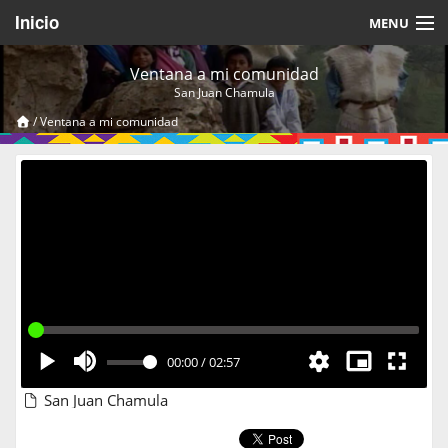
Inicio
MENU
Acerca de
Ventana a mi comunidad
San Juan Chamula
Videos Temáticos
/
Ventana a mi comunidad
Cerrar Sesión
00:00
/
02:57
San Juan Chamula