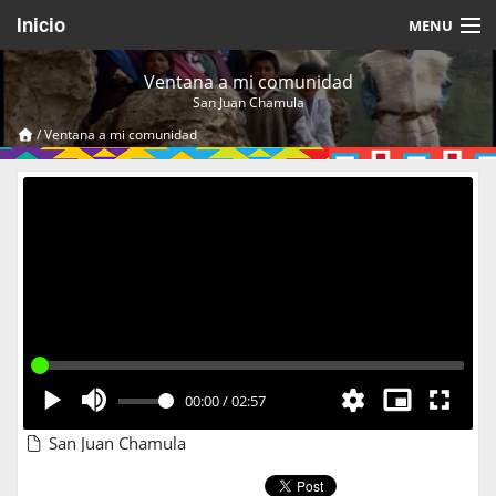
Inicio
MENU
Acerca de
Ventana a mi comunidad
San Juan Chamula
Videos Temáticos
/
Ventana a mi comunidad
Cerrar Sesión
00:00
/
02:57
San Juan Chamula