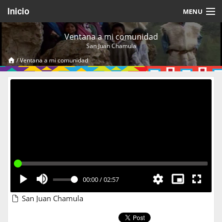
Inicio
MENU
Acerca de
Ventana a mi comunidad
San Juan Chamula
Videos Temáticos
/
Ventana a mi comunidad
Cerrar Sesión
00:00
/
02:57
San Juan Chamula