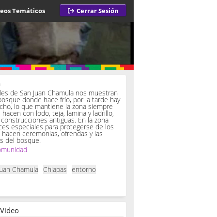
deos Temáticos
Cerrar Sesión
a
iles de San Juan Chamula nos muestran
bosque donde hace frío, por la tarde hay
ucho, lo que mantiene la zona siempre
hacen con lodo, teja, lamina y ladrillo,
onstrucciones antiguas. En la zona
es especiales para protegerse de los
í hacen ceremonias, ofrendas y las
s del bosque.
omunidad
Juan Chamula
Chiapas
entorno
 Video