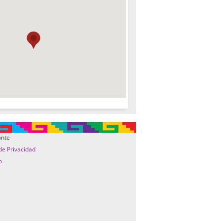
ante
 de Privacidad
o