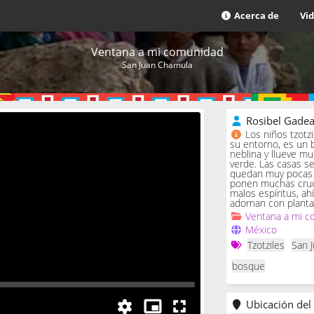
Acerca de
Vi
Ventana a mi comunidad
San Juan Chamula
Rosibel Gade
Los niños tzotz
su entorno, es un 
neblina y llueve m
verde. Las casas se 
quedan muy pocas c
ponen muchas cruc
malos espíritus, ah
adornan con planta
Ventana a mi c
México
Tzotziles
San 
bosque
Ubicación del