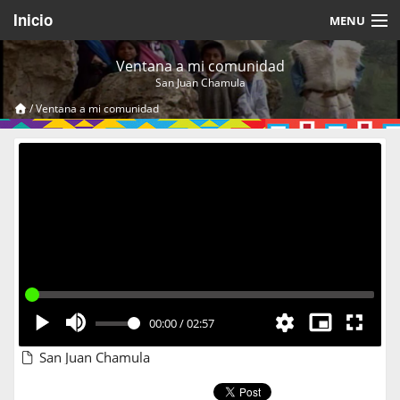
Inicio
MENU
Acerca de
Ventana a mi comunidad
San Juan Chamula
Videos Temáticos
/
Ventana a mi comunidad
Cerrar Sesión
00:00
/
02:57
San Juan Chamula