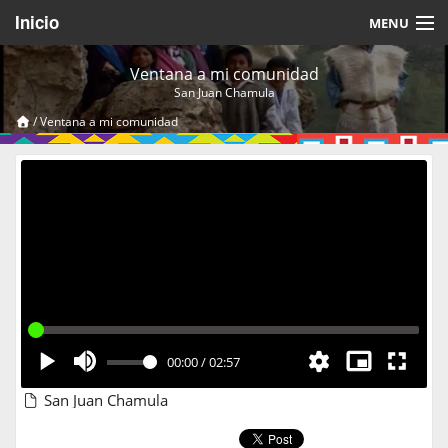
Inicio
MENU
Acerca de
Ventana a mi comunidad
San Juan Chamula
Videos Temáticos
/
Ventana a mi comunidad
Cerrar Sesión
00:00
/
02:57
San Juan Chamula