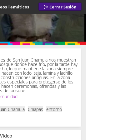
deos Temáticos
Cerrar Sesión
a
iles de San Juan Chamula nos muestran
bosque donde hace frío, por la tarde hay
ucho, lo que mantiene la zona siempre
hacen con lodo, teja, lamina y ladrillo,
onstrucciones antiguas. En la zona
es especiales para protegerse de los
í hacen ceremonias, ofrendas y las
s del bosque.
omunidad
Juan Chamula
Chiapas
entorno
 Video