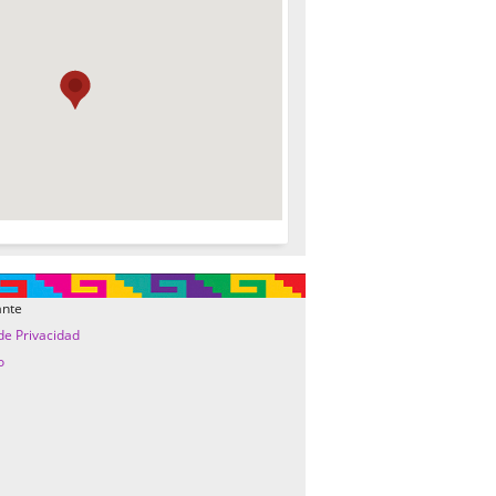
ante
 de Privacidad
o