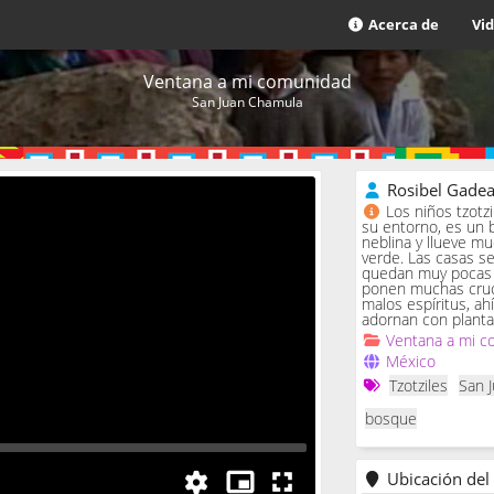
Acerca de
Vi
Ventana a mi comunidad
San Juan Chamula
Rosibel Gade
Los niños tzotz
su entorno, es un 
neblina y llueve m
verde. Las casas se 
quedan muy pocas c
ponen muchas cruc
malos espíritus, ah
adornan con planta
Ventana a mi c
México
Tzotziles
San 
bosque
Ubicación del