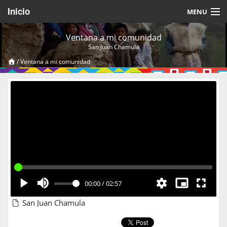
Inicio
MENU
Acerca de
Ventana a mi comunidad
San Juan Chamula
Videos Temáticos
/
Ventana a mi comunidad
Cerrar Sesión
00:00
/
02:57
San Juan Chamula