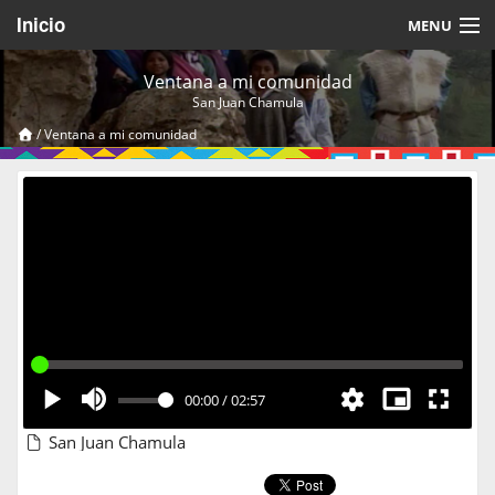
Inicio
MENU
Acerca de
Ventana a mi comunidad
San Juan Chamula
Videos Temáticos
/
Ventana a mi comunidad
Cerrar Sesión
00:00
/
02:57
San Juan Chamula