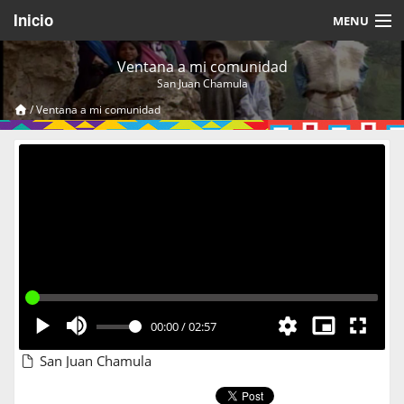
Inicio
MENU
Acerca de
Ventana a mi comunidad
San Juan Chamula
Videos Temáticos
/
Ventana a mi comunidad
Cerrar Sesión
00:00
/
02:57
San Juan Chamula