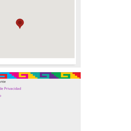
ante
 de Privacidad
o