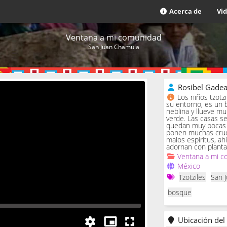
Acerca de
Vi
Ventana a mi comunidad
San Juan Chamula
Rosibel Gade
Los niños tzotz
su entorno, es un 
neblina y llueve m
verde. Las casas se 
quedan muy pocas c
ponen muchas cruc
malos espíritus, ah
adornan con planta
Ventana a mi c
México
Tzotziles
San 
bosque
Ubicación del