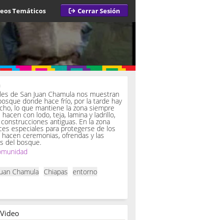
deos Temáticos
Cerrar Sesión
a
iles de San Juan Chamula nos muestran
bosque donde hace frío, por la tarde hay
ucho, lo que mantiene la zona siempre
hacen con lodo, teja, lamina y ladrillo,
onstrucciones antiguas. En la zona
es especiales para protegerse de los
í hacen ceremonias, ofrendas y las
s del bosque.
omunidad
Juan Chamula
Chiapas
entorno
 Video