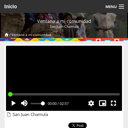
Inicio
MENU
Acerca de
Ventana a mi comunidad
San Juan Chamula
Videos Temáticos
/
Ventana a mi comunidad
Cerrar Sesión
00:00
/
02:57
San Juan Chamula