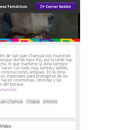
deos Temáticos
Cerrar Sesión
a
iles de San Juan Chamula nos muestran
bosque donde hace frío, por la tarde hay
ucho, lo que mantiene la zona siempre
hacen con lodo, teja, lamina y ladrillo,
onstrucciones antiguas. En la zona
es especiales para protegerse de los
í hacen ceremonias, ofrendas y las
s del bosque.
omunidad
Juan Chamula
Chiapas
entorno
 Video