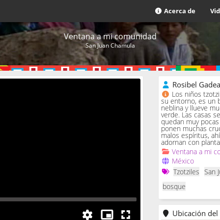
Acerca de
Vi
Ventana a mi comunidad
San Juan Chamula
Rosibel Gade
Los niños tzotz
su entorno, es un 
neblina y llueve m
verde. Las casas se 
quedan muy pocas c
ponen muchas cruc
malos espíritus, ah
adornan con planta
Ventana a mi c
México
Tzotziles
San 
bosque
Ubicación del