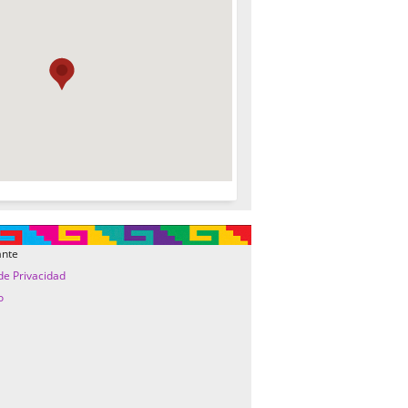
ante
 de Privacidad
o