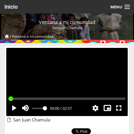
Inicio
MENU
Acerca de
Ventana a mi comunidad
San Juan Chamula
Videos Temáticos
/
Ventana a mi comunidad
Cerrar Sesión
00:00
/
02:57
San Juan Chamula