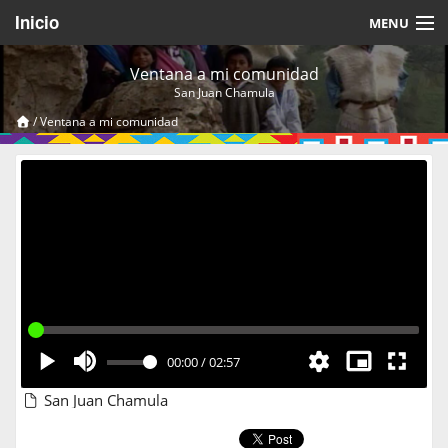
Inicio
MENU
Acerca de
Ventana a mi comunidad
San Juan Chamula
Videos Temáticos
/
Ventana a mi comunidad
Cerrar Sesión
00:00
/
02:57
San Juan Chamula