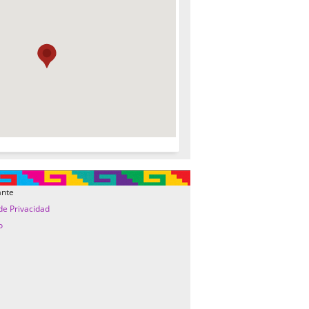
ante
 de Privacidad
o