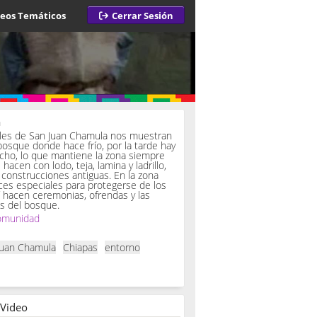
deos Temáticos
Cerrar Sesión
a
iles de San Juan Chamula nos muestran
bosque donde hace frío, por la tarde hay
ucho, lo que mantiene la zona siempre
hacen con lodo, teja, lamina y ladrillo,
onstrucciones antiguas. En la zona
es especiales para protegerse de los
í hacen ceremonias, ofrendas y las
s del bosque.
omunidad
Juan Chamula
Chiapas
entorno
 Video