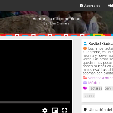
Acerca de
Vi
Ventana a mi comunidad
San Juan Chamula
Rosibel Gade
Los niños tzotz
su entorno, es un 
neblina y llueve m
verde. Las casas se 
quedan muy pocas c
ponen muchas cruc
malos espíritus, ah
adornan con planta
Ventana a mi c
México
Tzotziles
San 
bosque
Ubicación del