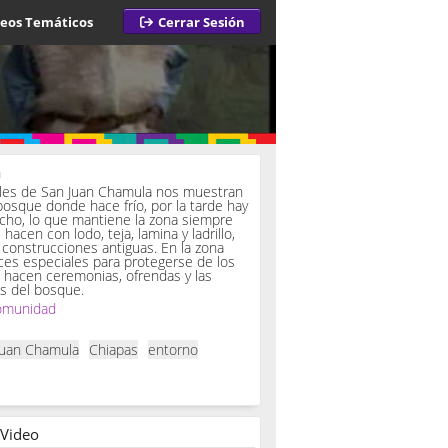
deos Temáticos
Cerrar Sesión
a
iles de San Juan Chamula nos muestran
bosque donde hace frío, por la tarde hay
ucho, lo que mantiene la zona siempre
hacen con lodo, teja, lamina y ladrillo,
onstrucciones antiguas. En la zona
es especiales para protegerse de los
í hacen ceremonias, ofrendas y las
s del bosque.
omunidad
Juan Chamula
Chiapas
entorno
 Video