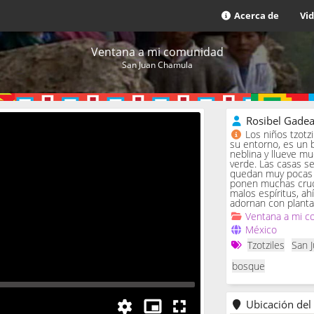
Acerca de
Vi
Ventana a mi comunidad
San Juan Chamula
Rosibel Gade
Los niños tzotz
su entorno, es un 
neblina y llueve m
verde. Las casas se 
quedan muy pocas c
ponen muchas cruc
malos espíritus, ah
adornan con planta
Ventana a mi c
México
Tzotziles
San 
bosque
Ubicación del