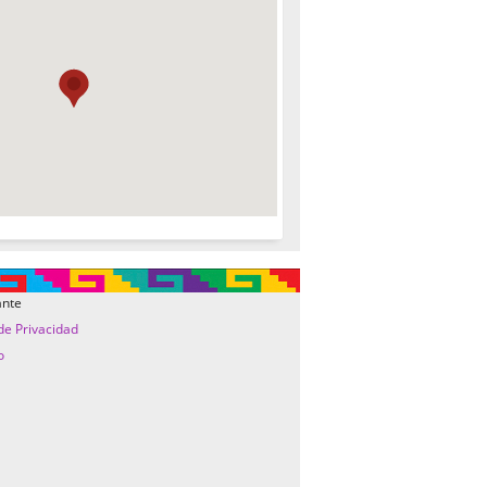
ante
 de Privacidad
o