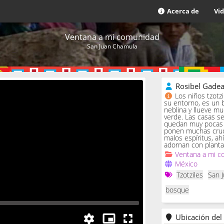
Acerca de
Vi
Ventana a mi comunidad
San Juan Chamula
Rosibel Gade
Los niños tzotz
su entorno, es un 
neblina y llueve m
verde. Las casas se 
quedan muy pocas c
ponen muchas cruc
malos espíritus, ah
adornan con planta
Ventana a mi c
México
Tzotziles
San 
bosque
Ubicación del