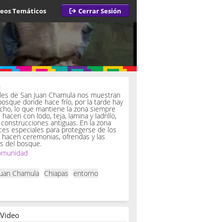
deos Temáticos
Cerrar Sesión
a
iles de San Juan Chamula nos muestran
bosque donde hace frío, por la tarde hay
ucho, lo que mantiene la zona siempre
hacen con lodo, teja, lamina y ladrillo,
onstrucciones antiguas. En la zona
es especiales para protegerse de los
í hacen ceremonias, ofrendas y las
s del bosque.
omunidad
Juan Chamula
Chiapas
entorno
 Video