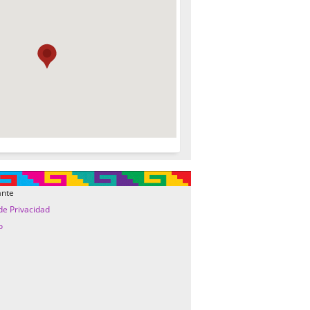
ante
 de Privacidad
o