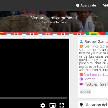
Acerca de
Vi
Ventana a mi comunidad
San Juan Chamula
Rosibel Gade
Los niños tzotz
su entorno, es un 
neblina y llueve m
verde. Las casas se 
quedan muy pocas c
ponen muchas cruc
malos espíritus, ah
adornan con planta
Ventana a mi c
México
Tzotziles
San 
bosque
Ubicación del