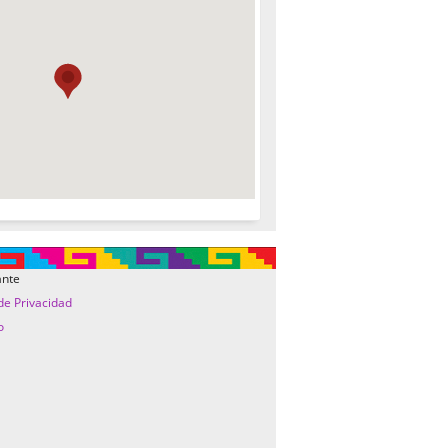
ante
 de Privacidad
o