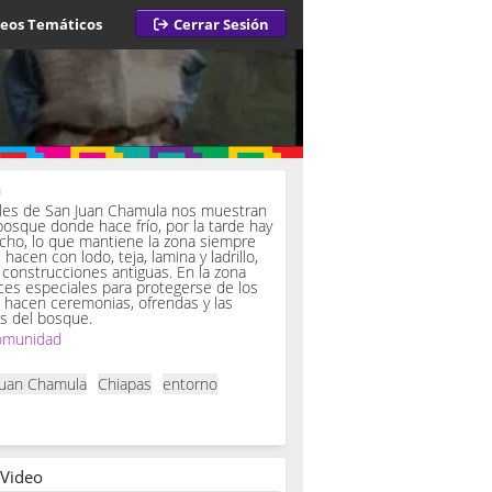
deos Temáticos
Cerrar Sesión
a
iles de San Juan Chamula nos muestran
bosque donde hace frío, por la tarde hay
ucho, lo que mantiene la zona siempre
hacen con lodo, teja, lamina y ladrillo,
onstrucciones antiguas. En la zona
es especiales para protegerse de los
í hacen ceremonias, ofrendas y las
s del bosque.
omunidad
Juan Chamula
Chiapas
entorno
 Video