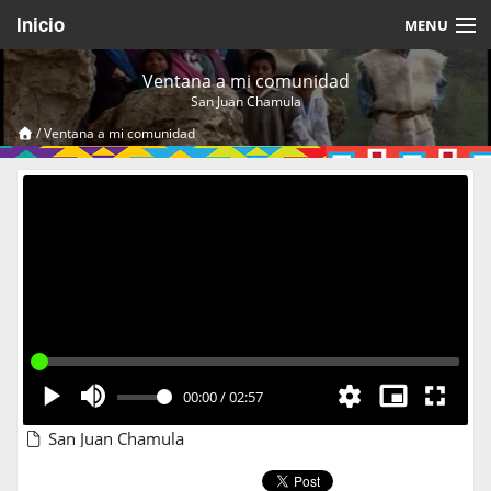
Inicio
MENU
Acerca de
Ventana a mi comunidad
San Juan Chamula
Videos Temáticos
/
Ventana a mi comunidad
Cerrar Sesión
00:00
/
02:57
San Juan Chamula