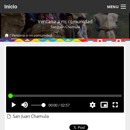
Inicio
MENU
Acerca de
Ventana a mi comunidad
San Juan Chamula
Videos Temáticos
/
Ventana a mi comunidad
Cerrar Sesión
00:00
/
02:57
San Juan Chamula