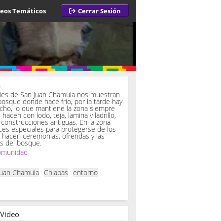
deos Temáticos
Cerrar Sesión
a
iles de San Juan Chamula nos muestran
bosque donde hace frío, por la tarde hay
ucho, lo que mantiene la zona siempre
hacen con lodo, teja, lamina y ladrillo,
onstrucciones antiguas. En la zona
es especiales para protegerse de los
í hacen ceremonias, ofrendas y las
s del bosque.
omunidad
Juan Chamula
Chiapas
entorno
 Video