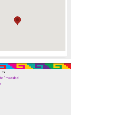
ante
 de Privacidad
o