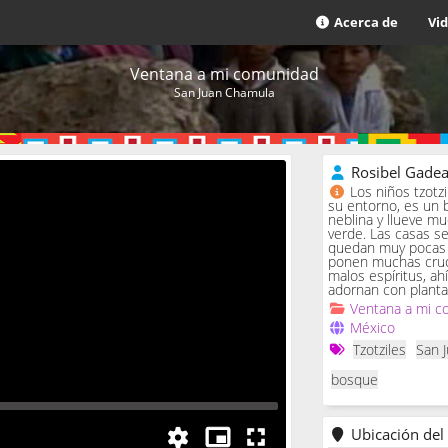
Acerca de
Vi
Ventana a mi comunidad
San Juan Chamula
Rosibel Gade
Los niños tzotz
su entorno, es un 
neblina y llueve m
verde. Las casas se 
quedan muy pocas c
ponen muchas cruc
malos espíritus, ah
adornan con planta
Ventana a mi c
México
Tzotziles
San 
bosque
Ubicación del