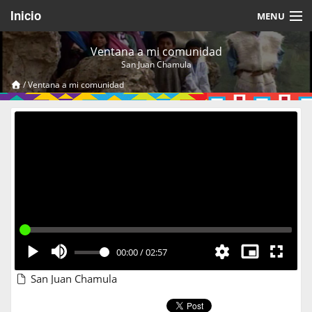
Inicio
MENU
Acerca de
Ventana a mi comunidad
San Juan Chamula
Videos Temáticos
/
Ventana a mi comunidad
Cerrar Sesión
00:00
/
02:57
San Juan Chamula