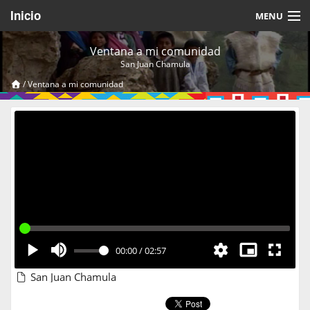
Inicio
MENU
Acerca de
Ventana a mi comunidad
San Juan Chamula
Videos Temáticos
/
Ventana a mi comunidad
Cerrar Sesión
00:00
/
02:57
San Juan Chamula