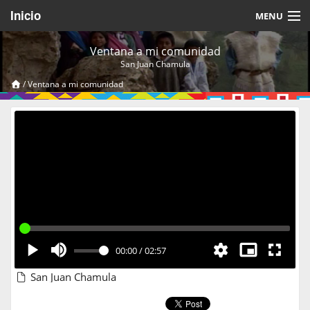
Inicio
MENU
Acerca de
Ventana a mi comunidad
San Juan Chamula
Videos Temáticos
/
Ventana a mi comunidad
Cerrar Sesión
00:00
/
02:57
San Juan Chamula