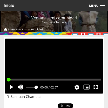
Inicio
MENU
Acerca de
Ventana a mi comunidad
San Juan Chamula
Videos Temáticos
/
Ventana a mi comunidad
Cerrar Sesión
00:00
/
02:57
San Juan Chamula