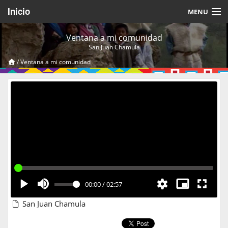
Inicio
MENU
Acerca de
Ventana a mi comunidad
San Juan Chamula
Videos Temáticos
/
Ventana a mi comunidad
Cerrar Sesión
00:00
/
02:57
San Juan Chamula