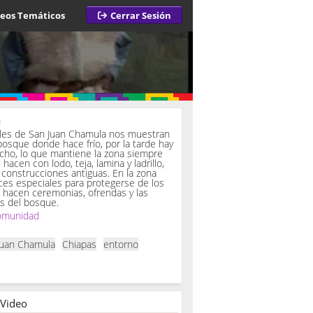
deos Temáticos
Cerrar Sesión
a
iles de San Juan Chamula nos muestran
bosque donde hace frío, por la tarde hay
ucho, lo que mantiene la zona siempre
hacen con lodo, teja, lamina y ladrillo,
onstrucciones antiguas. En la zona
es especiales para protegerse de los
í hacen ceremonias, ofrendas y las
s del bosque.
omunidad
Juan Chamula
Chiapas
entorno
 Video