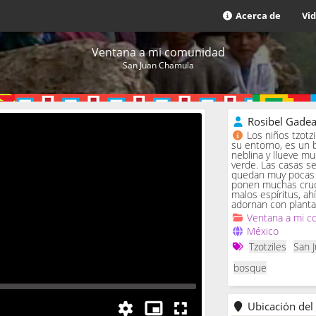
Acerca de
Vi
Ventana a mi comunidad
San Juan Chamula
Rosibel Gade
Los niños tzotz
su entorno, es un 
neblina y llueve m
verde. Las casas se 
quedan muy pocas c
ponen muchas cruc
malos espíritus, ah
adornan con planta
Ventana a mi c
México
Tzotziles
San 
bosque
Ubicación del