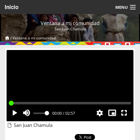
Inicio
MENU
Acerca de
Ventana a mi comunidad
San Juan Chamula
Videos Temáticos
/
Ventana a mi comunidad
Cerrar Sesión
00:00
/
02:57
San Juan Chamula