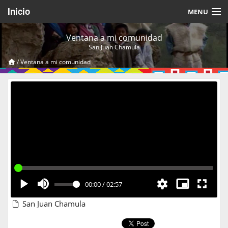
Inicio
MENU
Acerca de
Ventana a mi comunidad
San Juan Chamula
Videos Temáticos
/
Ventana a mi comunidad
Cerrar Sesión
00:00
/
02:57
San Juan Chamula