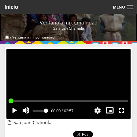
Inicio
MENU
Acerca de
Ventana a mi comunidad
San Juan Chamula
Videos Temáticos
/
Ventana a mi comunidad
Cerrar Sesión
00:00
/
02:57
San Juan Chamula