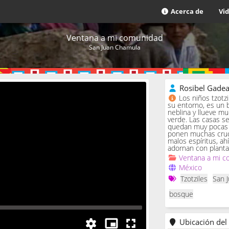
Acerca de
Vi
Ventana a mi comunidad
San Juan Chamula
Rosibel Gade
Los niños tzotz
su entorno, es un 
neblina y llueve m
verde. Las casas se 
quedan muy pocas c
ponen muchas cruc
malos espíritus, ah
adornan con planta
Ventana a mi c
México
Tzotziles
San 
bosque
Ubicación del