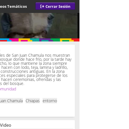
deos Temáticos
Cerrar Sesión
a
iles de San Juan Chamula nos muestran
bosque donde hace frío, por la tarde hay
ucho, lo que mantiene la zona siempre
hacen con lodo, teja, lamina y ladrillo,
onstrucciones antiguas. En la zona
es especiales para protegerse de los
í hacen ceremonias, ofrendas y las
s del bosque.
omunidad
Juan Chamula
Chiapas
entorno
 Video