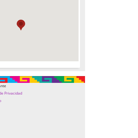
ante
 de Privacidad
o