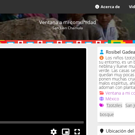
Acerca de
Vi
Ventana a mi comunidad
San Juan Chamula
Rosibel Gade
Los niños tzotz
su entorno, es un 
neblina y llueve m
verde. Las casas se 
quedan muy pocas c
ponen muchas cruc
malos espíritus, ah
adornan con planta
Ventana a mi c
México
Tzotziles
San 
bosque
Ubicación del