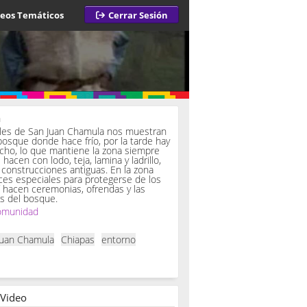
deos Temáticos
Cerrar Sesión
a
iles de San Juan Chamula nos muestran
bosque donde hace frío, por la tarde hay
ucho, lo que mantiene la zona siempre
hacen con lodo, teja, lamina y ladrillo,
onstrucciones antiguas. En la zona
es especiales para protegerse de los
í hacen ceremonias, ofrendas y las
s del bosque.
omunidad
Juan Chamula
Chiapas
entorno
 Video