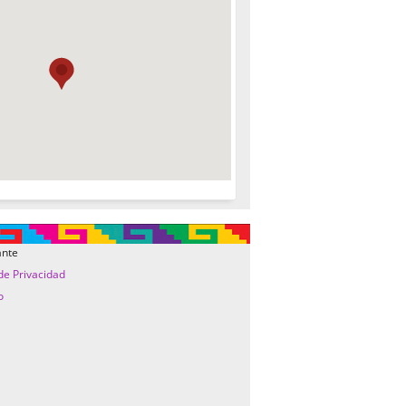
ante
 de Privacidad
o