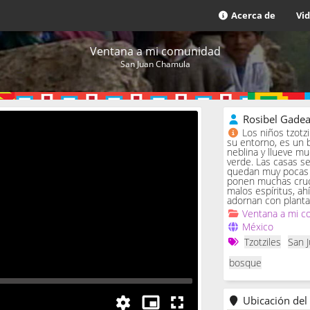
Acerca de
Vi
Ventana a mi comunidad
San Juan Chamula
Rosibel Gade
Los niños tzotz
su entorno, es un 
neblina y llueve m
verde. Las casas se 
quedan muy pocas c
ponen muchas cruc
malos espíritus, ah
adornan con planta
Ventana a mi c
México
Tzotziles
San 
bosque
Ubicación del