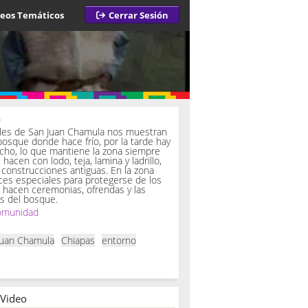
deos Temáticos
Cerrar Sesión
a
iles de San Juan Chamula nos muestran
bosque donde hace frío, por la tarde hay
ucho, lo que mantiene la zona siempre
hacen con lodo, teja, lamina y ladrillo,
onstrucciones antiguas. En la zona
es especiales para protegerse de los
í hacen ceremonias, ofrendas y las
s del bosque.
omunidad
Juan Chamula
Chiapas
entorno
 Video