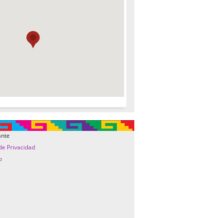
ante
 de Privacidad
o