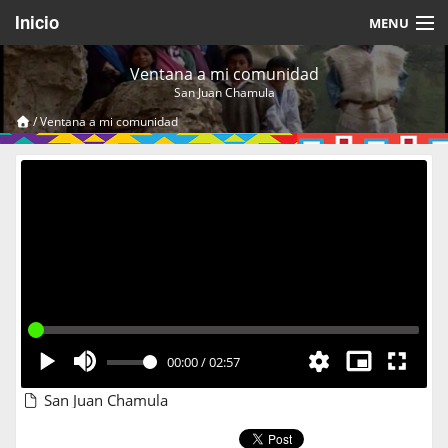
Inicio
MENU
Acerca de
Ventana a mi comunidad
San Juan Chamula
Videos Temáticos
/
Ventana a mi comunidad
Cerrar Sesión
00:00
/
02:57
San Juan Chamula