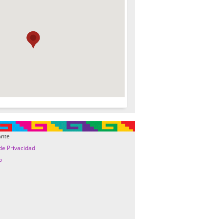
ante
 de Privacidad
o