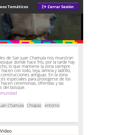
deos Temáticos
Cerrar Sesión
a
iles de San Juan Chamula nos muestran
bosque donde hace frío, por la tarde hay
ucho, lo que mantiene la zona siempre
hacen con lodo, teja, lamina y ladrillo,
onstrucciones antiguas. En la zona
es especiales para protegerse de los
í hacen ceremonias, ofrendas y las
s del bosque.
omunidad
Juan Chamula
Chiapas
entorno
 Video