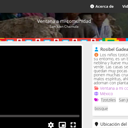
Acerca de
Vi
Ventana a mi comunidad
San Juan Chamula
Rosibel Gade
Los niños tzotz
su entorno, es un 
neblina y llueve m
verde. Las casas se 
quedan muy pocas c
ponen muchas cruc
malos espíritus, ah
adornan con planta
Ventana a mi c
México
Tzotziles
San 
bosque
Ubicación del