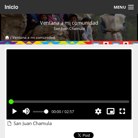
Inicio
MENU
Acerca de
Ventana a mi comunidad
San Juan Chamula
Videos Temáticos
/
Ventana a mi comunidad
Cerrar Sesión
00:00
/
02:57
San Juan Chamula