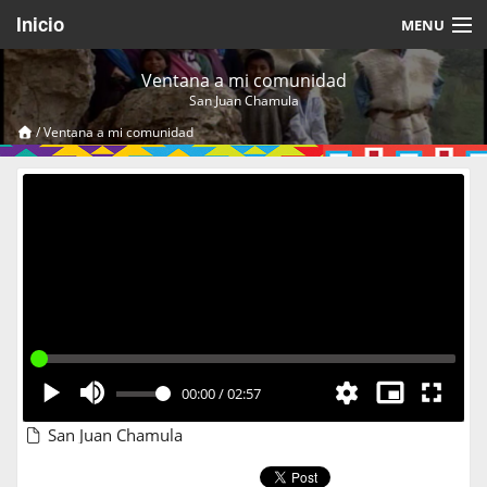
Inicio
MENU
Acerca de
Ventana a mi comunidad
San Juan Chamula
Videos Temáticos
/
Ventana a mi comunidad
Cerrar Sesión
00:00
/
02:57
San Juan Chamula