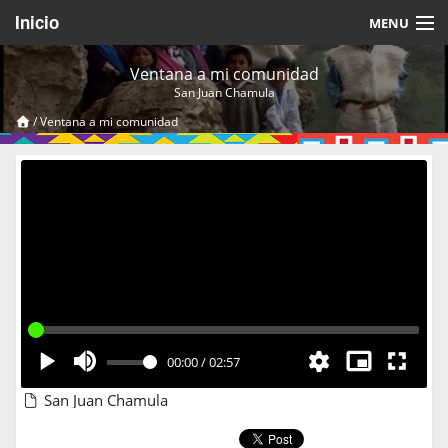
Inicio
MENU
Acerca de
Ventana a mi comunidad
San Juan Chamula
Videos Temáticos
/
Ventana a mi comunidad
Cerrar Sesión
00:00
/
02:57
San Juan Chamula