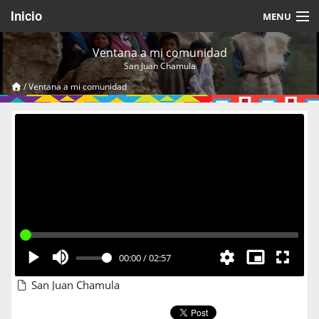
Inicio
MENU
Acerca de
Ventana a mi comunidad
San Juan Chamula
Videos Temáticos
/
Ventana a mi comunidad
Cerrar Sesión
00:00
/
02:57
San Juan Chamula