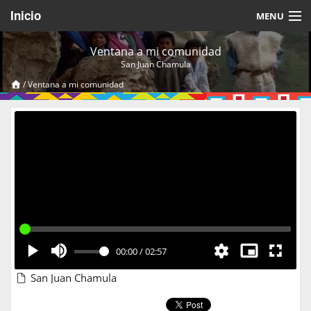
Inicio
MENU
Acerca de
Ventana a mi comunidad
San Juan Chamula
Videos Temáticos
/
Ventana a mi comunidad
Cerrar Sesión
00:00
/
02:57
San Juan Chamula