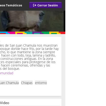
deos Temáticos
Cerrar Sesión
a
iles de San Juan Chamula nos muestran
bosque donde hace frío, por la tarde hay
ucho, lo que mantiene la zona siempre
hacen con lodo, teja, lamina y ladrillo,
onstrucciones antiguas. En la zona
es especiales para protegerse de los
í hacen ceremonias, ofrendas y las
s del bosque.
omunidad
Juan Chamula
Chiapas
entorno
 Video