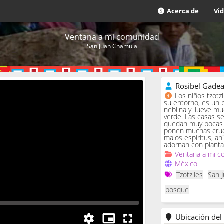
Acerca de
Vi
Ventana a mi comunidad
San Juan Chamula
Rosibel Gade
Los niños tzotz
su entorno, es un 
neblina y llueve m
verde. Las casas se 
quedan muy pocas c
ponen muchas cruc
malos espíritus, ah
adornan con planta
Ventana a mi c
México
Tzotziles
San 
bosque
Ubicación del