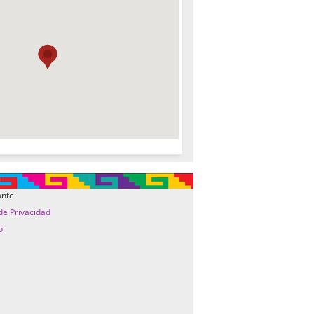
ante
 de Privacidad
o